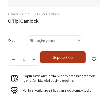
Camlock Grubu
>
G Tipi Camlock
G Tipi Camlock
Ölçü
G
Sepete Ekle
Tipi
Camlock
adet
Toplu satın alımlarda
iskonto oranını öğrenmek
için lütfen bizimle iletişime geçiniz.
Verilen fiyatlar
adet
fiyatlarını göstermektedir.