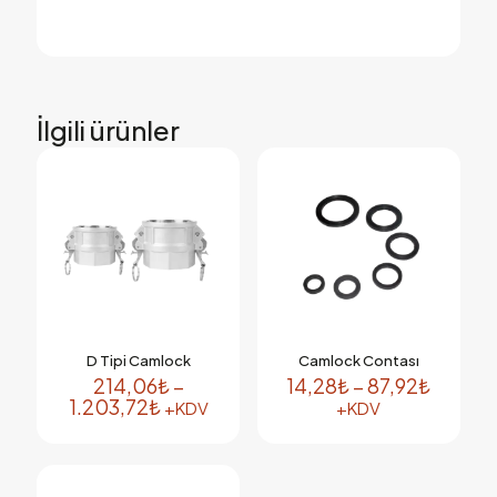
İlgili ürünler
D Tipi Camlock
Camlock Contası
Fiyat
214,06
₺
–
14,28
₺
–
87,92
₺
Fiyat
aralığı:
1.203,72
₺
+KDV
+KDV
aralığı:
14,28₺
Bu
Bu
214,06₺
-
ürünün
ürünün
-
87,92₺
birden
birden
1.203,72₺