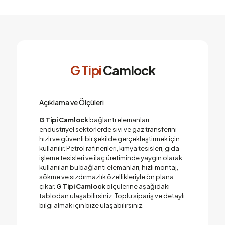
G Tipi
Camlock
Açıklama ve Ölçüleri
G Tipi Camlock
bağlantı elemanları,
endüstriyel sektörlerde sıvı ve gaz transferini
hızlı ve güvenli bir şekilde gerçekleştirmek için
kullanılır. Petrol rafinerileri, kimya tesisleri, gıda
işleme tesisleri ve ilaç üretiminde yaygın olarak
kullanılan bu bağlantı elemanları, hızlı montaj,
sökme ve sızdırmazlık özellikleriyle ön plana
çıkar.
G Tipi Camlock
ölçülerine aşağıdaki
tablodan ulaşabilirsiniz. Toplu sipariş ve detaylı
bilgi almak için bize ulaşabilirsiniz.