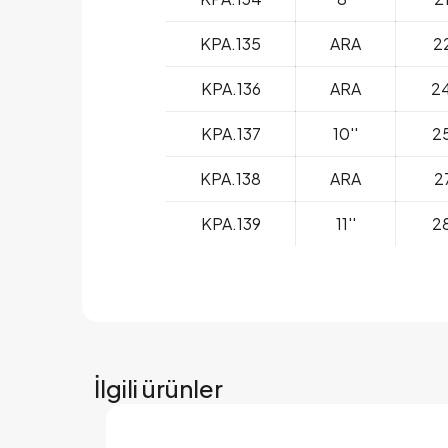
KPA.135
ARA
2
KPA.136
ARA
2
KPA.137
10''
2
KPA.138
ARA
2
KPA.139
11''
2
İlgili ürünler