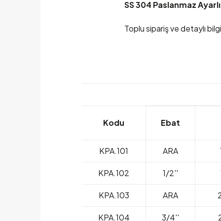
SS 304 Paslanmaz Ayarl
Toplu sipariş ve detaylı bilgi
Kodu
Ebat
KPA.101
ARA
KPA.102
1/2''
KPA.103
ARA
KPA.104
3/4''