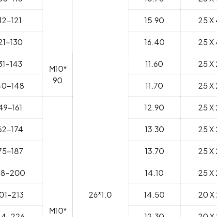
12-121
15.90
25 X 
21-130
16.40
25 X 
31-143
11.60
25 X 
M10*
90
40-148
11.70
25 X 
49-161
12.90
25 X 
62-174
13.30
25 X 
75-187
13.70
25 X 
88-200
14.10
25 X 
01-213
26*1.0
14.50
20 X 
M10*
14-226
12.30
20 X 