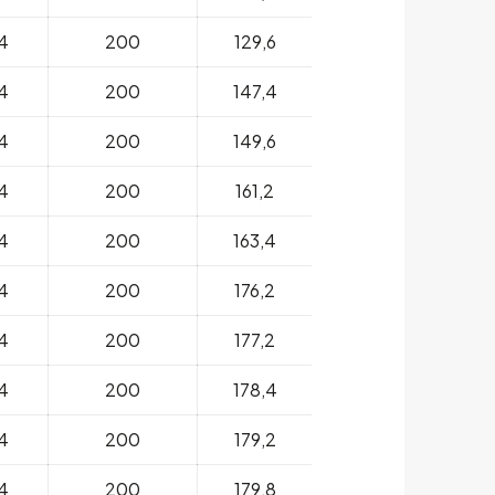
4
200
129,6
4
200
147,4
4
200
149,6
4
200
161,2
4
200
163,4
4
200
176,2
4
200
177,2
4
200
178,4
4
200
179,2
4
200
179,8