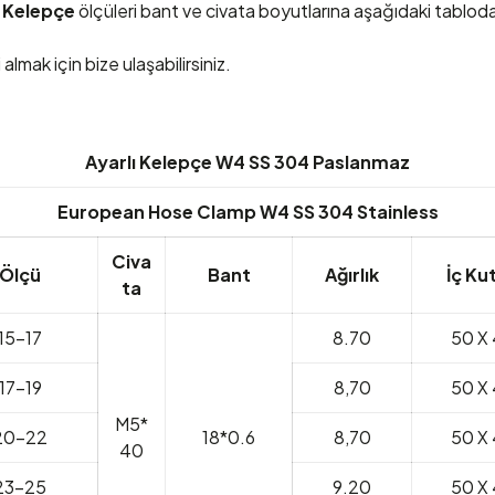
ı Kelepçe
ölçüleri bant ve civata boyutlarına aşağıdaki tablodan
 almak için bize ulaşabilirsiniz.
Ayarlı Kelepçe W4 SS 304 Paslanmaz
European Hose Clamp W4 SS 304 Stainless
Civa
Ölçü
Bant
Ağırlık
İç Ku
ta
15-17
8.70
50 X 
17-19
8,70
50 X 
M5*
20-22
18*0.6
8,70
50 X 
40
23-25
9.20
50 X 