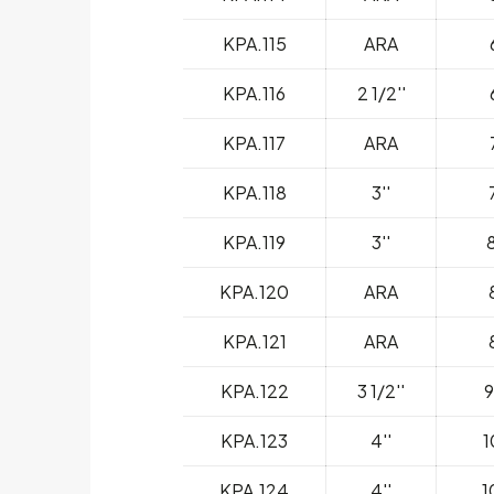
KPA.115
ARA
KPA.116
2 1/2''
KPA.117
ARA
KPA.118
3''
KPA.119
3''
KPA.120
ARA
KPA.121
ARA
KPA.122
3 1/2''
9
KPA.123
4''
1
KPA.124
4''
1