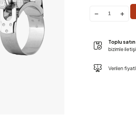
SS
304
Paslanmaz
Ayarlı
Kelepçe
Toplu satın
adet
bizimle ileti
Verilen fiyat