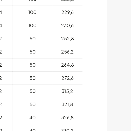
4
100
229,6
4
100
230,6
2
50
252,8
2
50
256,2
2
50
264,8
2
50
272,6
2
50
315,2
2
50
321,8
2
40
326,8
2
40
330,2