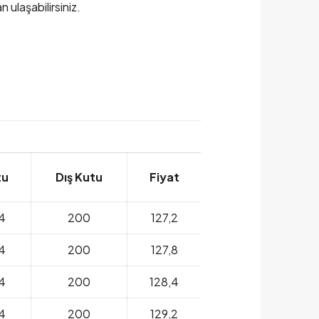
 ulaşabilirsiniz.
tu
Dış Kutu
Fiyat
4
200
127,2
4
200
127,8
4
200
128,4
4
200
129,2