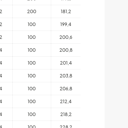
2
200
181,2
2
100
199,4
2
100
200,6
4
100
200,8
4
100
201,4
4
100
203,8
4
100
206,8
4
100
212,4
4
100
218,2
4
100
228,2