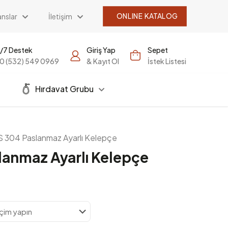
nslar
İletişim
ONLINE KATALOG
/7 Destek
Giriş Yap
Sepet
0 (532) 549 0969
& Kayıt Ol
İstek Listesi
Hırdavat Grubu
 304 Paslanmaz Ayarlı Kelepçe
lanmaz Ayarlı Kelepçe