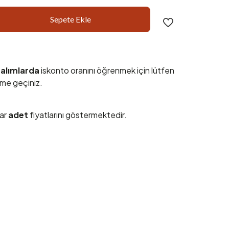
Sepete Ekle
 alımlarda
iskonto oranını öğrenmek için lütfen
şime geçiniz.
lar
adet
fiyatlarını göstermektedir.