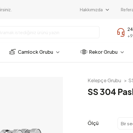
rsiniz.
Hakkımızda
Refera
24
+9
Camlock Grubu
Rekor Grubu
Kelepçe Grubu
>
SS
SS 304 Pas
Ölçü